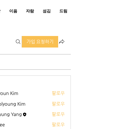
남
이음
자람
섬김
드림
가입 요청하기
youn Kim
팔로우
olyoung Kim
팔로우
yung Yang
팔로우
ee
팔로우