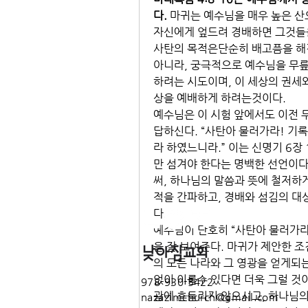
다.
 마귀는 예수님을 매우 높은 산
자신에게 엎드려 경배하면 그것들을
사탄의 목적은단순히 배고픔을 해결
아니라, 궁극적으로 예수님을 무릎 
하려는 시도이며, 이 세상의 권세와
상을 예배하게 하려는것이다.
예수님은 이 시험 앞에서도 이전 
답하신다. “사탄아 물러가라! 기
라 하였느니라.” 이는 신명기 6장
만 섬겨야 한다는 명백한 선언이
써, 하나님의 말씀과 뜻에 철저하
적을 간파하고, 경배와 섬김의 대
다.
예수님이 단호히 “사탄아 물러가라
을 잘 보여준다. 마귀가 제안한 조
의 모든 나라와 그 영광을 얻게되는
없이 이룰수 있다면 더욱 그럴 것
978-930-5422
광에 흔들리지 않으시고, 하나님의 
nazazimchurch@gmail.com