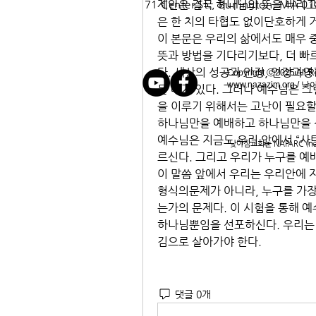
71 Center St.,
제안은 결국 하나님의 뜻을 버리고
Burlington, MA 0
은 한 치의 타협도 없이단호하게 
이 본문은 우리의 삶에서도 매우 
뜻과 방법을 기다리기보다, 더 빠
다. 세상의 성공과 안정, 인정과영
Copyright ⓒ2025 All R
www.nazazim.org
/ 낮
들 때가 있다. 그러나 예수님은 그
을 이루기 위해서는 고난이 필요할 
하나님만을 예배하고 하나님만을 
예수님은 지금도 우리 앞에서 “사
'낮아짐교회는 NAPARC (napar
르신다. 그리고 우리가 누구를 예
이 말씀 앞에서 우리는 우리안에 자
형식의문제가 아니라, 누구를 가장
는가의 문제다. 이 시험을 통해 예
하나님뿐임을 선포하신다. 우리는 
김으로 살아가야 한다.
댓글 0개