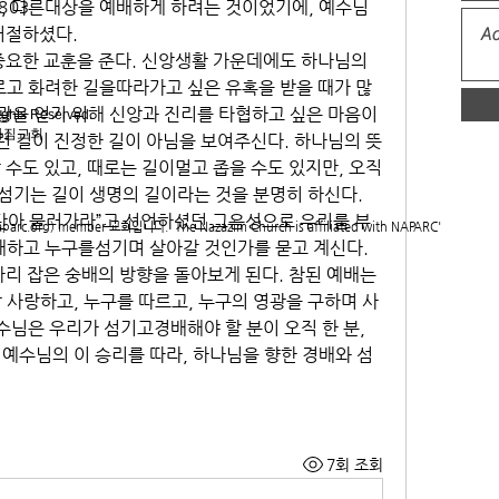
, 다른대상을 예배하게 하려는 것이었기에, 예수님
1803
거절하셨다.
중요한 교훈을 준다. 신앙생활 가운데에도 하나님의 
르고 화려한 길을따라가고 싶은 유혹을 받을 때가 많
광을 얻기 위해 신앙과 진리를 타협하고 싶은 마음이 
ights Reserved.
아짐교회
런 길이 진정한 길이 아님을 보여주신다. 하나님의 뜻
수도 있고, 때로는 길이멀고 좁을 수도 있지만, 오직 
섬기는 길이 생명의 길이라는 것을 분명히 하신다.
탄아 물러가라”고 선언하셨던 그음성으로 우리를 부
c.org) member 교회입니다. The Nazazim Church is affiliated with NAPARC'
배하고 누구를섬기며 살아갈 것인가를 묻고 계신다. 
리 잡은 숭배의 방향을 돌아보게 된다. 참된 예배는 
 사랑하고, 누구를 따르고, 누구의 영광을 구하며 사
수님은 우리가 섬기고경배해야 할 분이 오직 한 분, 
예수님의 이 승리를 따라, 하나님을 향한 경배와 섬
7회 조회