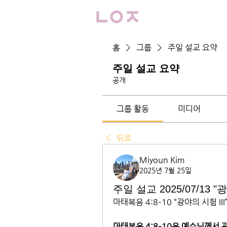
홈
그룹
주일 설교 요약
주일 설교 요약
공개
그룹 활동
미디어
뒤로
Miyoun Kim
2025년 7월 25일
주일 설교 2025/07/13 "광
마태복음 4:8–10 “광야의 시험 III
마태복음 4:8–10은 예수님께서