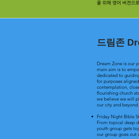
을 위해 영어 버젼으로 나온
​드림존 Dr
Dream Zone is our yo
main aim is to empo
dedicated to guiding
for purposes aligned
contemplation, clos
flourishing church s
we believe we will p
our city and beyond.
Friday Night Bible S
From topical deep di
youth group gets tog
our group goes out o