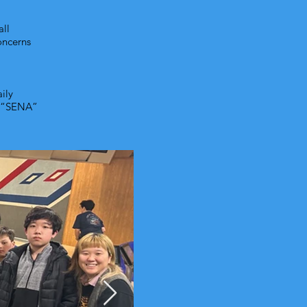
all
oncerns
ily
ed “SENA”