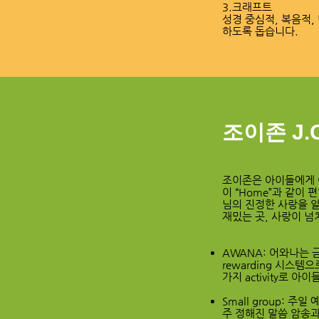
3.크래프트
성경 중심적, 복음적
하도록 돕습니다.
조이존 J.O
조이존은 아이들에게 
이 “Home”과 같이
님의 진정한 사랑을 
재밌는 곳, 사랑이 넘
AWANA: 어와나는 
rewarding 시스
가지 activity로 
Small group:
주 정해진 말씀 암송과