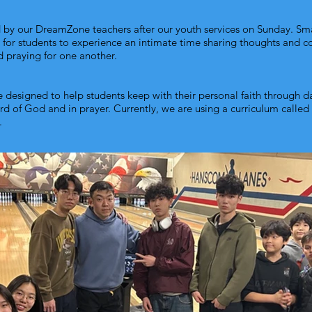
 by our DreamZone teachers after our youth services on Sunday. Sm
for students to experience an intimate time sharing thoughts and c
 praying for one another.
e designed to help students keep with their personal faith through da
ord of God and in prayer. Currently, we are using a curriculum call
.