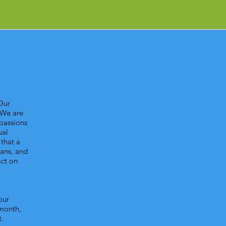
Our
 We are
 passions
ual
that a
ians, and
act on
our
 month,
t.