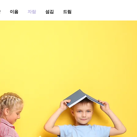
남
이음
자람
섬김
드림