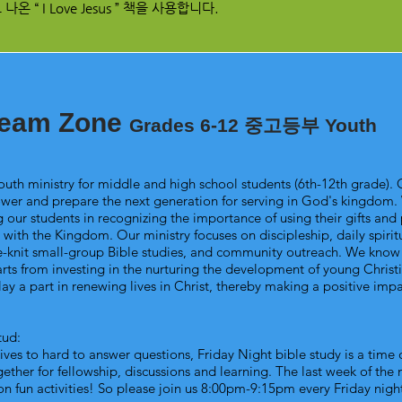
 “ I Love Jesus ” 책을 사용합니다.
eam Zone
Grades 6-12 중고등부 Youth
uth ministry for middle and high school students (6th-12th grade). 
wer and prepare the next generation for serving in God's kingdom.
 our students in recognizing the importance of using their gifts and
 with the Kingdom. Our ministry focuses on discipleship, daily spirit
e-knit small-group Bible studies, and community outreach. We know 
tarts from investing in the nurturing the development of young Christ
lay a part in renewing lives in Christ, thereby making a positive imp
tud:
ves to hard to answer questions, Friday Night bible study is a time 
ether for fellowship, discussions and learning. The last week of the
n fun activities! So please join us 8:00pm-9:15pm every Friday nigh