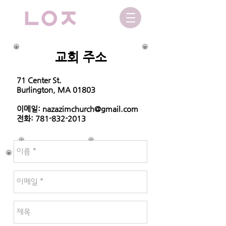
교회 주소
71 Center St.
Burlington, MA 01803
이메일:
nazazimchurch@gmail.com
전화:
781-832-2013