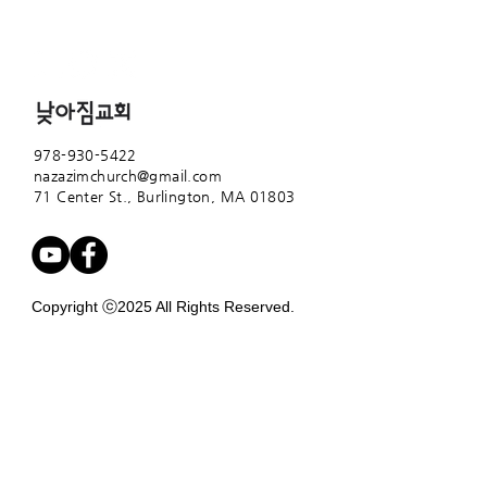
978-930-5422
nazazimchurch@gmail.com
71 Center St.,
Burlington, MA 01803
Copyright ⓒ2025 All Rights Reserved.
www.nazazim.org
/ 낮아짐교회
Contact Us