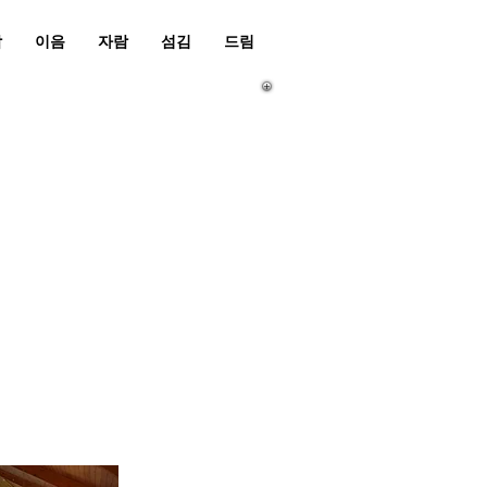
남
이음
자람
섬김
드림