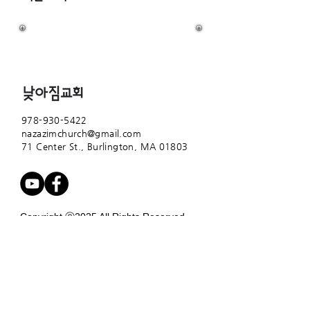
978-930-5422
nazazimchurch@gmail.com
71 Center St.,
Burlington, MA 01803
Copyright ⓒ2025 All Rights Reserved.
www.nazazim.org
/ 낮아짐교회
Contact Us