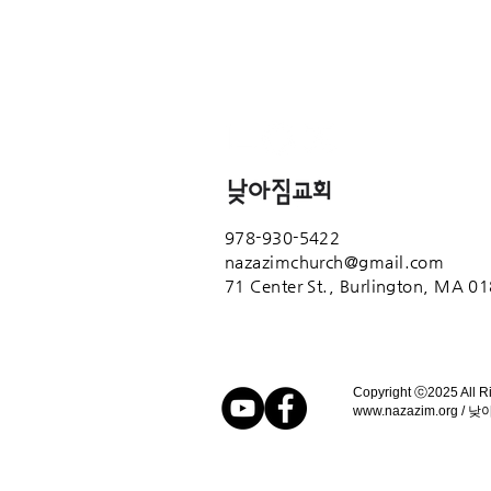
978-930-5422
nazazimchurch@gmail.com
71 Center St.,
Burlington, MA 0
Copyright ⓒ2025 All R
www.nazazim.org
/ 낮