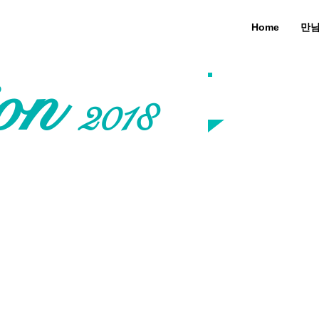
Home
만
ion
...
2018