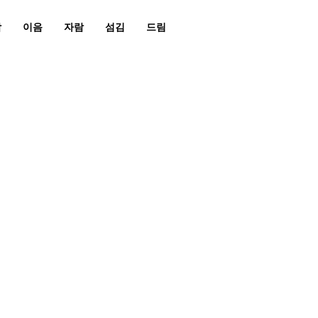
남
이음
자람
섬김
드림
쿠바선교 2018